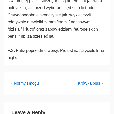
tzw. drugiej piątki. Niezbędne są determinacja i wola
polityczna, ale przed wyborami będzie o to trudno.
Prawdopodobnie skończy się jak zwykle, czyli
relatywnie niewielkim transferami finansowymi
“dzisiaj” i “jutro” oraz zapowiedziami “europejskich
pensji” np. za dziesięć lat.
P.S. Patrz poprzednie wpisy: Protest nauczycieli, Inna
piątka.
Post
Previous
Next
‹ Normy smogu
Krówka plus ›
Post
Post
navigation
is
is
Leave a Reply