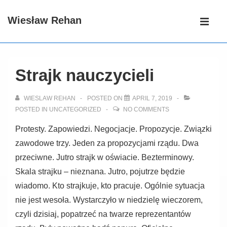
↓
Main
Wiesław Rehan
Skip
Navigati
ME
to
Main
Content
Strajk nauczycieli
WIESLAW REHAN
POSTED ON
APRIL 7, 2019
POSTED IN
UNCATEGORIZED
NO COMMENTS
Protesty. Zapowiedzi. Negocjacje. Propozycje. Związki
zawodowe trzy. Jeden za propozycjami rządu. Dwa
przeciwne. Jutro strajk w oświacie. Bezterminowy.
Skala strajku – nieznana. Jutro, pojutrze będzie
wiadomo. Kto strajkuje, kto pracuje. Ogólnie sytuacja
nie jest wesoła. Wystarczyło w niedzielę wieczorem,
czyli dzisiaj, popatrzeć na twarze reprezentantów