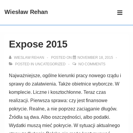
↓
Main
Wiesław Rehan
Skip
Navigati
ME
to
Main
Content
Expose 2015
WIESLAW REHAN
POSTED ON
NOVEMBER 18, 2015
POSTED IN
UNCATEGORIZED
NO COMMENTS
Najważniejsze, ogólne kierunki pracy nowego rządu i
sprawy do załatwienia. Także obietnice wyborcze. W
komplecie. Liczne i kosztochłonne. Teraz czas
realizacji. Pierwsza sprawa: czy jest finansowe
pokrycie. Realne, a nie poprzez zaciąganie długów.
Źródła są dwa. Albo oszczędności, albo podatki.
Wydatki muszą mieć pokrycie. W sytuacji aktualnego