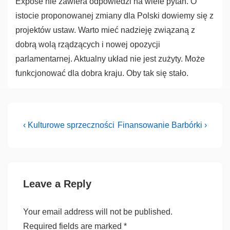
Expose nie zawiera odpowiedzi na wiele pytań. O
istocie proponowanej zmiany dla Polski dowiemy się z
projektów ustaw. Warto mieć nadzieję związaną z
dobrą wolą rządzących i nowej opozycji
parlamentarnej. Aktualny układ nie jest zużyty. Może
funkcjonować dla dobra kraju. Oby tak się stało.
Post
Previous
Next
‹ Kulturowe sprzeczności
Finansowanie Barbórki ›
Post
Post
navigation
is
is
Leave a Reply
Your email address will not be published.
Required fields are marked
*